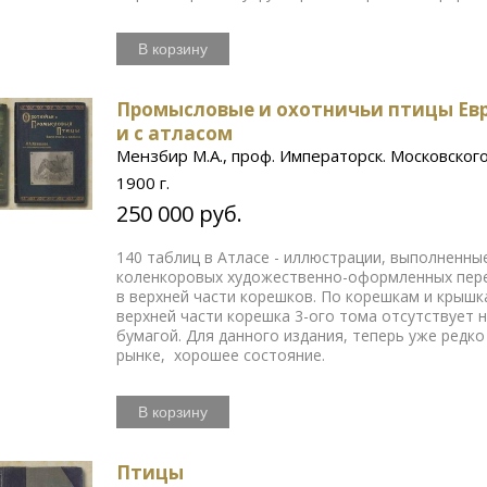
В корзину
Промысловые и охотничьи птицы Евро
и с атласом
Мензбир М.А., проф. Императорск. Московског
1900 г.
250 000 руб.
140 таблиц в Атласе - иллюстрации, выполненны
коленкоровых художественно-оформленных пере
в верхней части корешков. По корешкам и крышк
верхней части корешка 3-ого тома отсутствует
бумагой. Для данного издания, теперь уже редк
рынке, хорошее состояние.
В корзину
Птицы