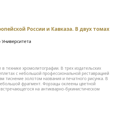
пейской России и Кавказа. В двух томах
о Университета
е в технике хромолитографии. В трех издательских
плетах с небольшой профессиональной реставрацией
ам тиснение золотом названия и печатного рисунка. В
 небольшой фрагмент. Форзацы оклеены цветной
о встречающегося на антикварно-букинистическом