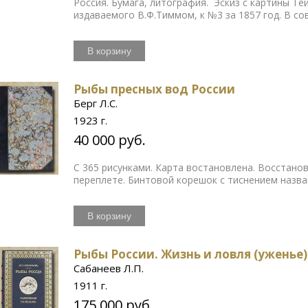
Россия. Бумага, литография. Эскиз с картины Те
издаваемого В.Ф.Тиммом, к №3 за 1857 год. В со
В корзину
Рыбы пресных вод России
Берг Л.С.
1923 г.
40 000 руб.
С 365 рисунками. Карта востановлена. Восстано
переплете. Бинтовой корешок с тиснением назва
В корзину
Рыбы России. Жизнь и ловля (уженье
Сабанеев Л.П.
1911 г.
175 000 руб.