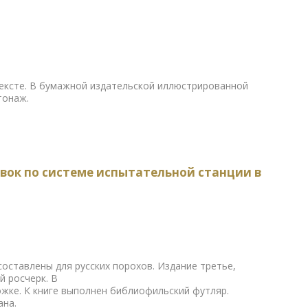
ексте. В бумажной издательской иллюстрированной
тонаж.
вок по системе испытательной станции в
оставлены для русских порохов. Издание третье,
й росчерк. В
жке. К книге выполнен библиофильский футляр.
ана.