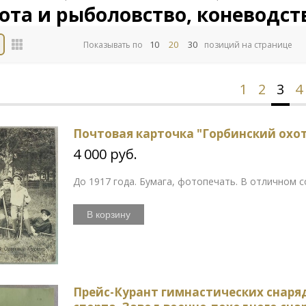
ота и рыболовство, коневодств
10
20
30
Показывать по
позиций на странице
1
2
3
4
Почтовая карточка "Горбинский охо
4 000 руб.
До 1917 года. Бумага, фотопечать. В отличном 
В корзину
Прейс-Курант гимнастических снаря