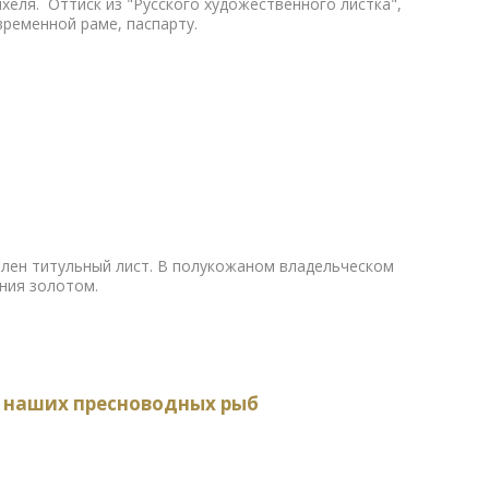
йхеля. Оттиск из "Русского художественного листка",
временной раме, паспарту.
влен титульный лист. В полукожаном владельческом
ния золотом.
) наших пресноводных рыб