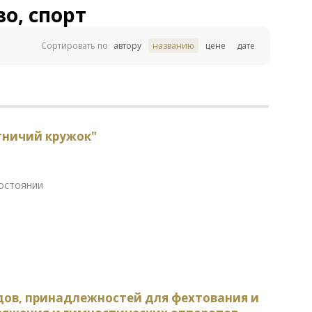
о, спорт
Сортировать по
автору
названию
цене
дате
тничий кружок"
состоянии
дов, принадлежностей для фехтования и