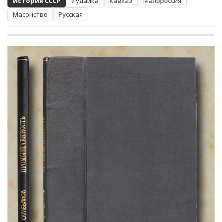
История СССР
Иудаика
Кавказ
Малороссия
Масонство
Русская