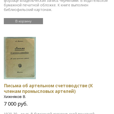
форзаце владельческая запись чернилами. В издательской
бумажной печатной обложке. К книге выполнен
библиофильский картонаж.
В корзину
Письма об артельном счетоводстве (К
членам промысловых артелей)
Хижняков В.
7 000 руб.
1920-30 - ее гг. В бумажной издательской печатной