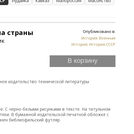
СР
Иудаика
Кавказ
Малороссия
Масонство
на страны
Опубликовано в:
История: Военная
ик
История: История СССР
В корзину
ное издательство технической литературы
е. С черно-белыми рисунками в тексте. На титульном
теки. В бумажной издательской печатной обложке с
олнен библиофильский футляр.