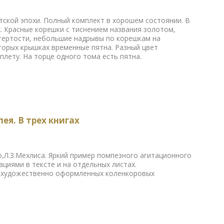
тской эпохи. Полный комплект в хорошем состоянии. В
. Красные корешки с тиснением названия золотом,
тертости, небольшие надрывы по корешкам на
торых крышках временные пятна. Разный цвет
плету. На торце одного тома есть пятна.
ея. В трех книгах
,Л.З.Мехлиса. Яркий пример помпезного агитационного
циями в тексте и на отдельных листах.
х художественно оформленных коленкоровых