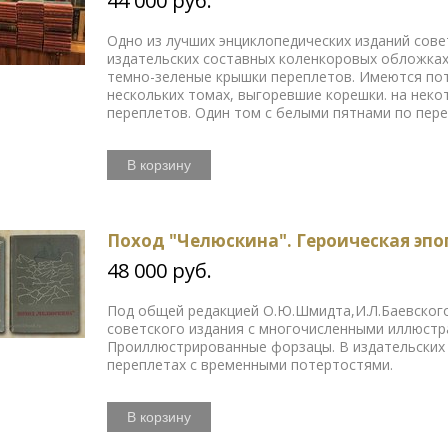
44 000 руб.
Одно из лучших энциклопедических изданий сове
издательских составных коленкоровых обложках
темно-зеленые крышки переплетов. Имеются по
нескольких томах, выгоревшие корешки. на неко
переплетов. Один том с белыми пятнами по пере
В корзину
Поход "Челюскина". Героическая эпоп
48 000 руб.
Под общей редакцией О.Ю.Шмидта,И.Л.Баевского
советского издания с многочисленными иллюстра
Проиллюстрированные форзацы. В издательски
переплетах с временными потертостями.
В корзину