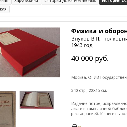
нная
Зарубежная
История Дома Романовых
История СС
ская
Физика и оборо
Внуков В.П., полковн
1943 год
40 000 руб.
Москва, ОГИЗ Государствен
340 стр., 22Х15 см.
Издание пятое, исправленно
листе штамп личной библио
реставрацией. К книге вып