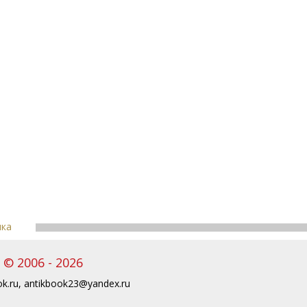
пка
© 2006 - 2026
k.ru
,
antikbook23@yandex.ru