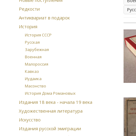
Новые поступления
Вое
Редкости
Рус
Антиквариат в подарок
История
История СССР
Русская
Зарубежная
Военная
Малороссия
Кавказ
Иудаика
Масонство
История Дома Романовых
Издания 18 века - начала 19 века
Художественная литература
Искусство
Издания русской эмиграции