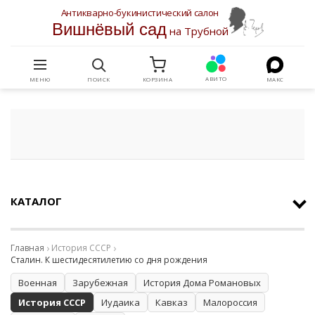
Антикварно-букинистический салон
Вишнёвый сад
на Трубной
АВИТО
МЕНЮ
ПОИСК
КОРЗИНА
МАКС
КАТАЛОГ
Главная
История СССР
Сталин. К шестидесятилетию со дня рождения
Военная
Зарубежная
История Дома Романовых
История СССР
Иудаика
Кавказ
Малороссия