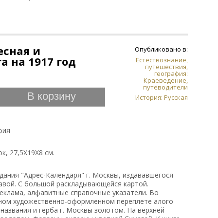
есная и
Опубликовано в:
а на 1917 год
Естествознание,
путешествия,
география:
Краеведение,
путеводители
В корзину
История: Русская
фия
ок, 27,5Х19Х8 см.
издания "Адрес-Календаря" г. Москвы, издававшегося
вой. С большой раскладывающейся картой.
еклама, алфавитные справочные указатели. Во
ном художественно-оформленном переплете алого
 названия и герба г. Москвы золотом. На верхней