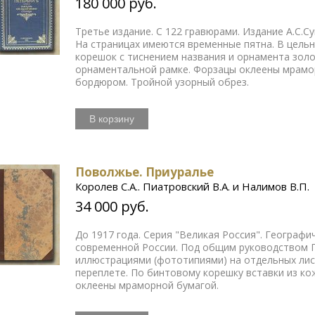
180 000 руб.
Третье издание. С 122 гравюрами. Издание А.С.С
На страницах имеются временные пятна. В цель
корешок с тиснением названия и орнамента золо
орнаментальной рамке. Форзацы оклеены мрамо
бордюром. Тройной узорный обрез.
В корзину
Поволжье. Приуралье
Королев С.А.. Пиатровский В.А. и Налимов В.П.
34 000 руб.
До 1917 года. Серия "Великая Россия". Географ
современной России. Под общим руководством П
иллюстрациями (фототипиями) на отдельных ли
переплете. По бинтовому корешку вставки из ко
оклеены мраморной бумагой.