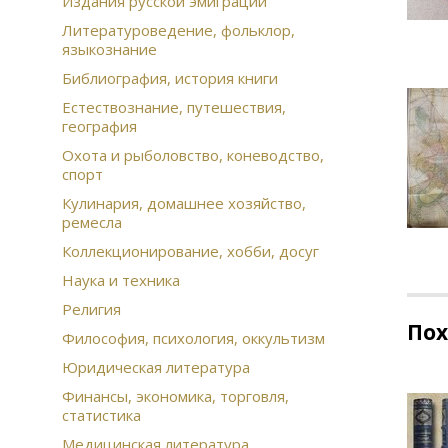
Издания русской эмиграции
Литературоведение, фольклор,
языкознание
Библиография, история книги
Естествознание, путешествия,
география
Охота и рыболовство, коневодство,
спорт
Кулинария, домашнее хозяйство,
ремесла
Коллекционирование, хобби, досуг
Наука и техника
Религия
По
Философия, психология, оккультизм
Юридическая литература
Финансы, экономика, торговля,
статистика
Медицинская литература