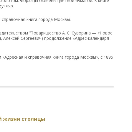
а золотом. Форзацы оклеены цветной бумагой. К книге
футляр.
 справочная книга города Москвы.
здательством "Товарищество А. С. Суворина — «Новое
, Алексей Сергеевич) продолжение «Адрес-календаря
 «Адресная и справочная книга города Москвы», с 1895
ой жизни столицы