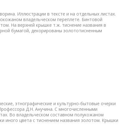
уворина. Иллюстрации в тексте и на отдельных листах.
нокожаном владельческом переплете. Бинтовой
том. На верхней крышке т.ж. тиснение названия в
рной бумагой, декорированы золототисненным
ические, этнографические и культурно-бытовые очерки
рофессора Д.Н. Анучина. С многочисленными
стах. Во владельческом составном полукожаном
жи иного цвета с тиснением названия золотом. Крышки