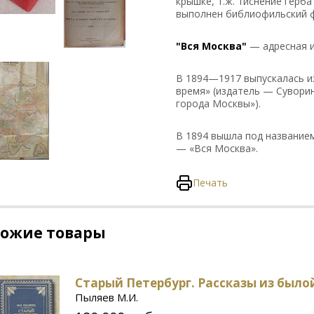
крышке, т.ж. тиснение герб
выполнен библиофильский 
"Вся Москва"
— адресная и
В 1894—1917 выпускалась и
время» (издатель — Суворин
города Москвы»).
В 1894 вышла под названием
— «Вся Москва».
Печать
хожие товары
Старый Петербург. Рассказы из был
Пыляев М.И.