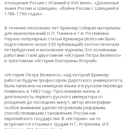
отношения России с Италией в XVII веке», «Денежные
знаки России и Швеции», «Война России с Швецией в
1788-1790 годах».
В течение нескольких лет Брикнер собирал материалы
для жизнеописаний Н.П. Панина и Г.А. Потёмкина.
Научно-популярные статьи Брикнера (всего им было
подготовлено около 350 публикаций) охотно печатали
петербургские и московские журналы. Его основными
работами стали двухтомная «История Петра Великого»
и трёхтомная «История Екатерины Второй».
«История Петра Великого», над которой Брикнер
работал будучи профессором Дерптского университета,
была написана на немецком языке и в русском переводе
появилась в 1882 году. Прослеживая жизнь и
деятельность первого русского императора от
рождения до последних минут, автор монографии
особое внимание уделял петровским реформам,
способствовавшим становлению России как
европейского государства. В «Истории» часто
встречаются отсылки к трудам Н.Г, Устрялова, И.Е.