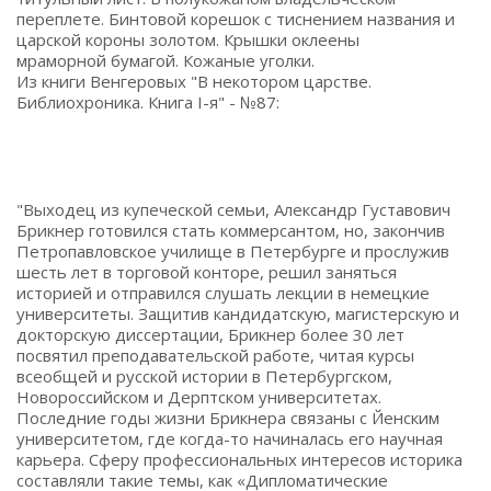
переплете. Бинтовой корешок с тиснением названия и
царской короны золотом. Крышки оклеены
мраморной бумагой. Кожаные уголки.
Из книги Венгеровых "В некотором царстве.
Библиохроника. Книга I-я" - №87:
"Выходец из купеческой семьи, Александр Густавович
Брикнер готовился стать коммерсантом, но, закончив
Петропавловское училище в Петербурге и прослужив
шесть лет в торговой конторе, решил заняться
историей и отправился слушать лекции в немецкие
университеты. Защитив кандидатскую, магистерскую и
докторскую диссертации, Брикнер более 30 лет
посвятил преподавательской работе, читая курсы
всеобщей и русской истории в Петербургском,
Новороссийском и Дерптском университетах.
Последние годы жизни Брикнера связаны с Йенским
университетом, где когда-то начиналась его научная
карьера. Сферу профессиональных интересов историка
составляли такие темы, как «Дипломатические