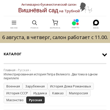
Антикварно-букинистический салон
Вишнёвый сад
на Трубной
АВИТО
МЕНЮ
ПОИСК
КОРЗИНА
МАКС
6 августа, в четверг, салон работает с 11.00.
КАТАЛОГ
Главная
Русская
Иллюстрированная история Петра Великого. Два тома в одном
переплете
Военная
Зарубежная
История Дома Романовых
История СССР
Иудаика
Кавказ
Малороссия
Масонство
Русская