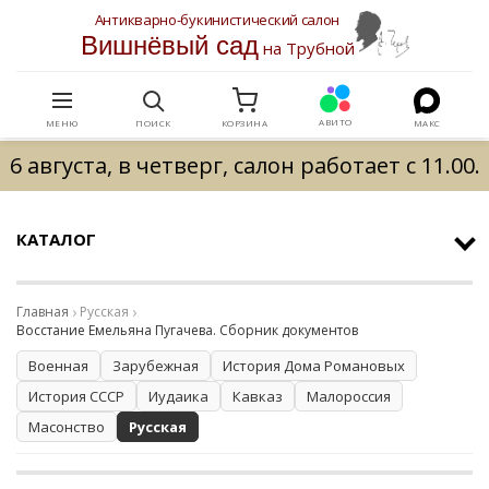
Антикварно-букинистический салон
Вишнёвый сад
на Трубной
АВИТО
МЕНЮ
ПОИСК
КОРЗИНА
МАКС
6 августа, в четверг, салон работает с 11.00.
КАТАЛОГ
Главная
Русская
Восстание Емельяна Пугачева. Сборник документов
Военная
Зарубежная
История Дома Романовых
История СССР
Иудаика
Кавказ
Малороссия
Масонство
Русская