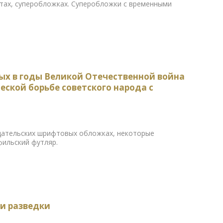
етах, суперобложках. Суперобложки с временными
ых в годы Великой Отечественной война
еской борьбе советского народа с
издательских шрифтовых обложках, некоторые
фильский футляр.
ии разведки