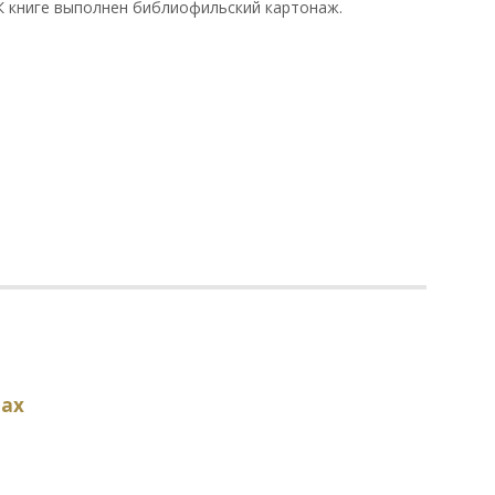
 книге выполнен библиофильский картонаж.
мах