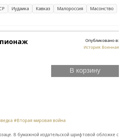
СР
Иудаика
Кавказ
Малороссия
Масонство
шпионаж
Опубликовано в:
История: Военная
В корзину
зведка
#Вторая мировая война
орзаце. В бумажной издательской шрифтовой обложке с