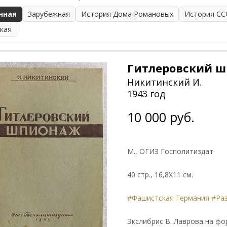
нная
Зарубежная
История Дома Романовых
История СС
ская
Гитлеровский 
Никитинский И.
1943 год
10 000 руб.
М., ОГИЗ Госполитиздат
40 стр., 16,8Х11 см.
#Фашистская Германия
#Ра
Экслибрис В. Лаврова на ф