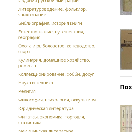
Издания русской эмиграции
Литературоведение, фольклор,
языкознание
Библиография, история книги
Естествознание, путешествия,
география
Охота и рыболовство, коневодство,
спорт
Кулинария, домашнее хозяйство,
ремесла
Коллекционирование, хобби, досуг
Наука и техника
По
Религия
Философия, психология, оккультизм
Юридическая литература
Финансы, экономика, торговля,
статистика
Медицинская литература