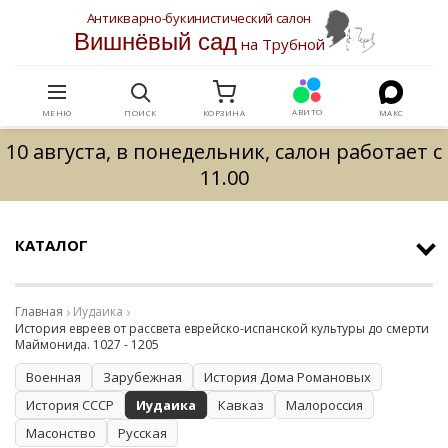
Антикварно-букинистический салон
Вишнёвый сад
на Трубной
АВИТО
МЕНЮ
ПОИСК
КОРЗИНА
МАКС
10 августа, в понедельник, салон работает с
11.00
КАТАЛОГ
Главная
Иудаика
История евреев от рассвета еврейско-испанской культуры до смерти
Маймонида. 1027 - 1205
Военная
Зарубежная
История Дома Романовых
История СССР
Иудаика
Кавказ
Малороссия
Масонство
Русская