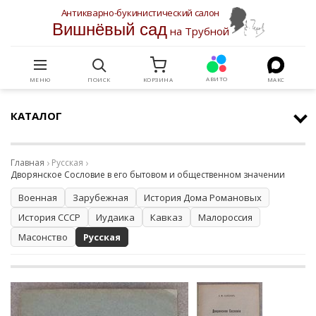
Антикварно-букинистический салон
Вишнёвый сад
на Трубной
АВИТО
МЕНЮ
ПОИСК
КОРЗИНА
МАКС
КАТАЛОГ
Главная
Русская
Дворянское Сословие в его бытовом и общественном значении
Военная
Зарубежная
История Дома Романовых
История СССР
Иудаика
Кавказ
Малороссия
Масонство
Русская