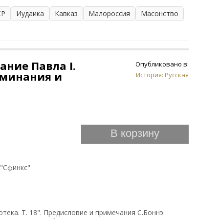
СР
Иудаика
Кавказ
Малороссия
Масонство
ание Павла I.
Опубликовано в:
оминания и
История: Русская
В корзину
 "Сфинкс"
тека. Т. 18". Предисловие и примечания С.Боннэ.