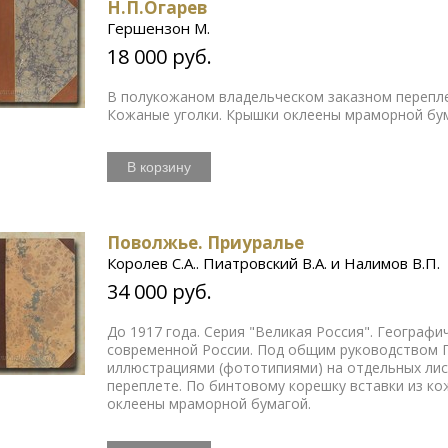
Н.П.Огарев
Гершензон М.
18 000 руб.
В полукожаном владельческом заказном перепле
Кожаные уголки. Крышки оклеены мраморной бу
В корзину
Поволжье. Приуралье
Королев С.А.. Пиатровский В.А. и Налимов В.П.
34 000 руб.
До 1917 года. Серия "Великая Россия". Географ
современной России. Под общим руководством П
иллюстрациями (фототипиями) на отдельных ли
переплете. По бинтовому корешку вставки из ко
оклеены мраморной бумагой.