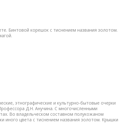
те. Бинтовой корешок с тиснением названия золотом.
магой.
ические, этнографические и культурно-бытовые очерки
рофессора Д.Н. Анучина. С многочисленными
стах. Во владельческом составном полукожаном
жи иного цвета с тиснением названия золотом. Крышки