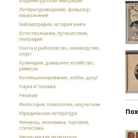
Издания русской эмиграции
Литературоведение, фольклор,
языкознание
Библиография, история книги
Естествознание, путешествия,
география
Охота и рыболовство, коневодство,
спорт
Кулинария, домашнее хозяйство,
ремесла
Коллекционирование, хобби, досуг
Наука и техника
Религия
Философия, психология, оккультизм
По
Юридическая литература
Финансы, экономика, торговля,
статистика
Медицинская литература