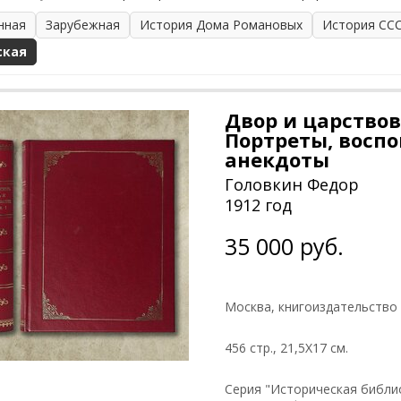
нная
Зарубежная
История Дома Романовых
История СС
ская
Двор и царствов
Портреты, восп
анекдоты
Головкин Федор
1912 год
35 000 руб.
Москва, книгоиздательство
456 стр., 21,5Х17 см.
Серия "Историческая библио