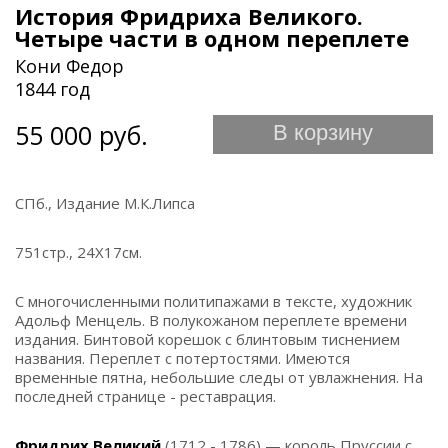
История Фридриха Великого.
Четыре части в одном переплете
Кони Федор
1844 год
55 000 руб.
В корзину
СПб., Издание М.К.Липса
751стр., 24Х17см.
С многочисленными политипажами в тексте, художник
Адольф Менцель. В полукожаном переплете времени
издания. Бинтовой корешок с блинтовым тиснением
названия. Переплет с потертостями. Имеются
временные пятна, небольшие следы от увлажнения. На
последней странице - реставрация.
Фридрих Великий
(1712 - 1786) — король Пруссии с