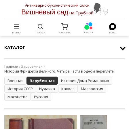
Антикварно-букинистический салон
Вишнёвый сад
на Трубной
АВИТО
МЕНЮ
ПОИСК
КОРЗИНА
МАКС
КАТАЛОГ
Главная
Зарубежная
История Фридриха Великого. Четыре части в одном переплете
Военная
Зарубежная
История Дома Романовых
История СССР
Иудаика
Кавказ
Малороссия
Масонство
Русская