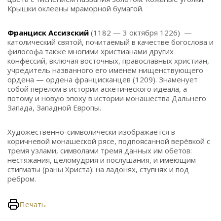
Крышки оклеены мраморной бумагой.
Франциск Ассизский
(1182 — 3 октября 1226) —
католический святой, почитаемый в качестве богослова и
философа также многими христианами других
конфессий, включая восточных, православных христиан,
учредитель названного его именем нищенствующего
ордена — ордена францисканцев (1209). Знаменует
собой перелом в истории аскетического идеала, а
потому и новую эпоху в истории монашества Дальнего
Запада, Западной Европы.
Художественно-символически изображается в
коричневой монашеской рясе, подпоясанной верёвкой с
тремя узлами, символами тремя данных им обетов:
нестяжания, целомудрия и послушания, и имеющим
стигматы (раны Христа): на ладонях, ступнях и под
ребром.
Печать