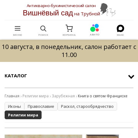
Антикварно-букинистический салон
Вишнёвый сад
на Трубной
АВИТО
МЕНЮ
ПОИСК
КОРЗИНА
МАКС
10 августа, в понедельник, салон работает с
11.00
КАТАЛОГ
Главная
Религии мира
Зарубежная
Книга о святом Франциске
Иконы
Православие
Раскол, старообрядчество
Религии мира