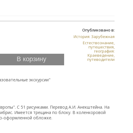
Опубликовано в:
История: Зарубежная
Естествознание,
путешествия,
география:
Краеведение,
В корзину
путеводители
азовательные экскурсии"
вропы". С 51 рисунками. Перевод А.И. Анекштейна. На
либрис. Имеется трещина по блоку. В коленкоровой
но-оформленной обложке.