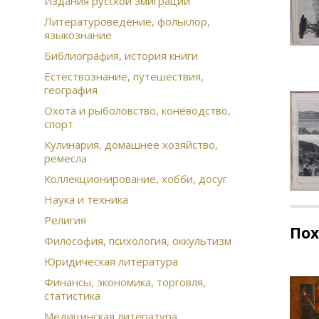
Издания русской эмиграции
Литературоведение, фольклор,
языкознание
Библиография, история книги
Естествознание, путешествия,
география
Охота и рыболовство, коневодство,
спорт
Кулинария, домашнее хозяйство,
ремесла
Коллекционирование, хобби, досуг
Наука и техника
Религия
По
Философия, психология, оккультизм
Юридическая литература
Финансы, экономика, торговля,
статистика
Медицинская литература