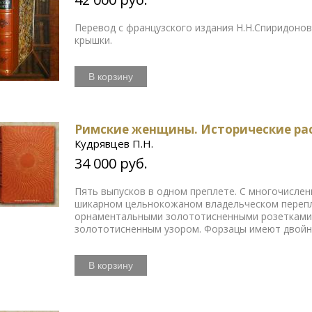
Перевод с французского издания Н.Н.Спиридоно
крышки.
В корзину
Римские женщины. Исторические рас
Кудрявцев П.Н.
34 000 руб.
Пять выпусков в одном преплете. С многочисле
шикарном цельнокожаном владельческом перепл
орнаментальными золототисненными розетками 
золототисненным узором. Форзацы имеют двой
В корзину