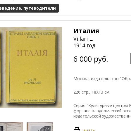
еведение, путеводители
Италия
Villari L.
1914 год
6 000 руб.
Москва, издательство "Обр
226 стр., 18Х13 см.
Серия "Культурные центры Е
форзаце владельческий экс
издательской художествен
Печать