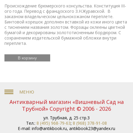
Происхождение брюмерского консульства. Конституция III-
ого года. Перевод с французского З.Н.Журавской. В
заказном владельческом цельнокожаном переплете.
Бинтовой корешок дополнен вставкой из кожи иного цвета
с тиснением названия золотом. Форзацы оклеены цветной
бумагой и декорированы золототисненным бордюром. С
сохранением издательской бумажной обложки внутри
переплета.
В корзину
Антикварный магазин «Вишневый Сад на
Трубной» Copyright © 2006 - 2026
ул. Трубная, д. 25 стр.3
Тел.:
8 (495) 968-79-63
;
8 (968) 378-91-08
E-mail:
info@antikbook.ru
,
antikbook23@yandex.ru