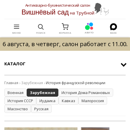
Антикварно-букинистический салон
Вишнёвый сад
на Трубной
АВИТО
МЕНЮ
ПОИСК
КОРЗИНА
МАКС
6 августа, в четверг, салон работает с 11.00.
КАТАЛОГ
Главная
Зарубежная
История французской революции
Военная
Зарубежная
История Дома Романовых
История СССР
Иудаика
Кавказ
Малороссия
Масонство
Русская