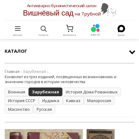
Антикварно-букинистический салон
Вишнёвый сад
на Трубной
АВИТО
МЕНЮ
ПОИСК
КОРЗИНА
МАКС
КАТАЛОГ
Главная
Зарубежная
Конволют из трех изданий, посвященных возникновению и
значению городов в истории человечества
Военная
Зарубежная
История Дома Романовых
История СССР
Иудаика
Кавказ
Малороссия
Масонство
Русская