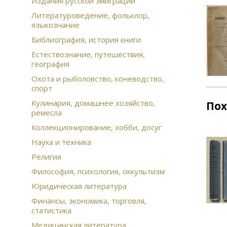
Издания русской эмиграции
Литературоведение, фольклор,
языкознание
Библиография, история книги
Естествознание, путешествия,
география
Охота и рыболовство, коневодство,
спорт
Кулинария, домашнее хозяйство,
По
ремесла
Коллекционирование, хобби, досуг
Наука и техника
Религия
Философия, психология, оккультизм
Юридическая литература
Финансы, экономика, торговля,
статистика
Медицинская литература