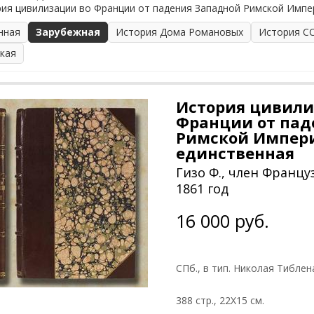
ия цивилизации во Франции от падения Западной Римской Импер
нная
Зарубежная
История Дома Романовых
История С
ская
История цивили
Франции от пад
Римской Импери
единственная
Гизо Ф., член Франц
1861 год
16 000 руб.
СПб., в тип. Николая Тиблена
388 стр., 22Х15 см.