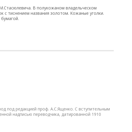
М.Стасюлевича. В полукожаном владельческом
к с тиснением названия золотом. Кожаные уголки.
 бумагой.
од под редакцией проф. А.С.Ященко. С вступительным
венной надписью переводчика, датированной 1910
.