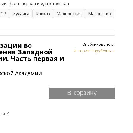
ии. Часть первая и единственная
ССР
Иудаика
Кавказ
Малороссия
Масонство
зации во
Опубликовано в:
ения Западной
История: Зарубежная
и. Часть первая и
узской Академии
В корзину
 и К.