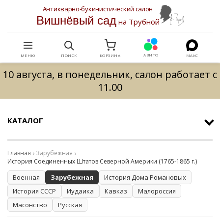
Антикварно-букинистический салон
Вишнёвый сад
на Трубной
АВИТО
МЕНЮ
ПОИСК
КОРЗИНА
МАКС
10 августа, в понедельник, салон работает с
11.00
КАТАЛОГ
Главная
Зарубежная
История Соединенных Штатов Северной Америки (1765-1865 г.)
Военная
Зарубежная
История Дома Романовых
История СССР
Иудаика
Кавказ
Малороссия
Масонство
Русская