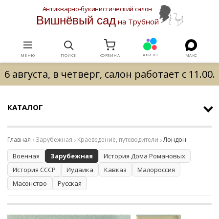
Антикварно-букинистический салон
Вишнёвый сад
на Трубной
АВИТО
МЕНЮ
ПОИСК
КОРЗИНА
МАКС
6 августа, в четверг, салон работает с 11.00.
КАТАЛОГ
Главная
Зарубежная
Краеведение, путеводители
Лондон
Военная
Зарубежная
История Дома Романовых
История СССР
Иудаика
Кавказ
Малороссия
Масонство
Русская