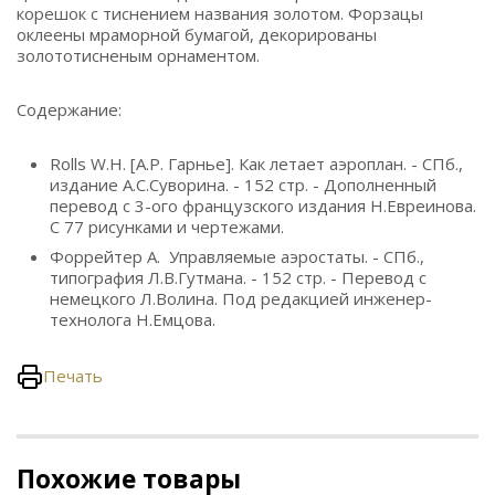
корешок с тиснением названия золотом. Форзацы
оклеены мраморной бумагой, декорированы
золототисненым орнаментом.
Содержание:
Rolls W.H. [А.Р. Гарнье]. Как летает аэроплан. - СПб.,
издание А.С.Суворина. - 152 стр. - Дополненный
перевод с 3-ого французского издания Н.Евреинова.
С 77 рисунками и чертежами.
Форрейтер А. Управляемые аэростаты. - СПб.,
типография Л.В.Гутмана. - 152 стр. - Перевод с
немецкого Л.Волина. Под редакцией инженер-
технолога Н.Емцова.
Печать
Похожие товары