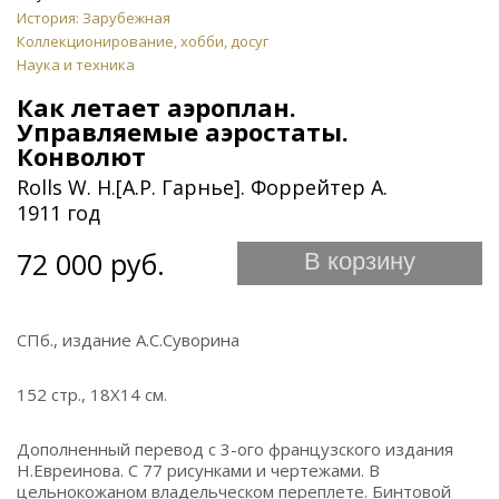
История: Зарубежная
Коллекционирование, хобби, досуг
Наука и техника
Как летает аэроплан.
Управляемые аэростаты.
Конволют
Rolls W. H.[А.Р. Гарнье]. Форрейтер А.
1911 год
72 000 руб.
В корзину
СПб., издание А.С.Суворина
152 стр., 18Х14 см.
Дополненный перевод с 3-ого французского издания
Н.Евреинова. С 77 рисунками и чертежами. В
цельнокожаном владельческом переплете. Бинтовой