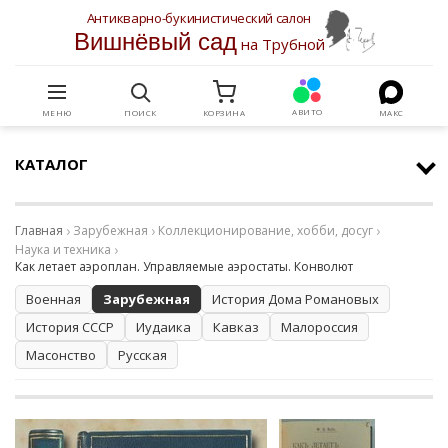
Антикварно-букинистический салон
Вишнёвый сад
на Трубной
АВИТО
МЕНЮ
ПОИСК
КОРЗИНА
МАКС
КАТАЛОГ
Главная
Зарубежная
Коллекционирование, хобби, досуг
Наука и техника
Как летает аэроплан. Управляемые аэростаты. Конволют
Военная
Зарубежная
История Дома Романовых
История СССР
Иудаика
Кавказ
Малороссия
Масонство
Русская