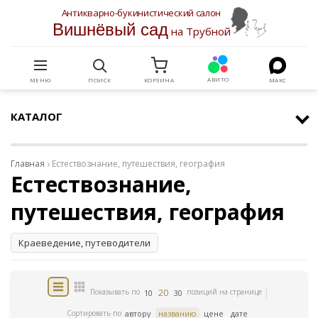
Антикварно-букинистический салон
Вишнёвый сад
на Трубной
АВИТО
МЕНЮ
ПОИСК
КОРЗИНА
МАКС
КАТАЛОГ
Главная
Естествознание, путешествия, география
Естествознание,
путешествия, география
Краеведение, путеводители
20
Показывать по
позиций на странице
10
30
Сортировать по
автору
названию
цене
дате