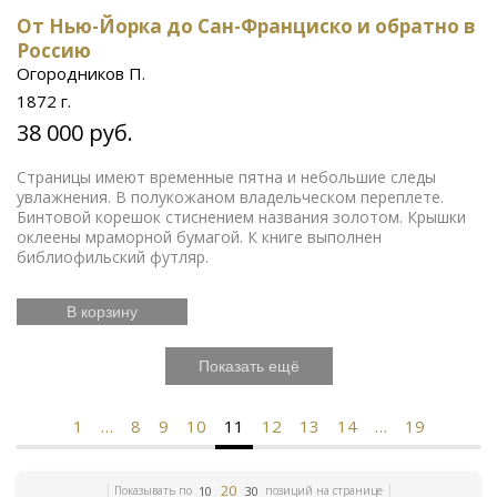
От Нью-Йорка до Сан-Франциско и обратно в
Россию
Огородников П.
1872 г.
38 000 руб.
Страницы имеют временные пятна и небольшие следы
увлажнения. В полукожаном владельческом переплете.
Бинтовой корешок стиснением названия золотом. Крышки
оклеены мраморной бумагой. К книге выполнен
библиофильский футляр.
В корзину
Показать ещё
1
…
8
9
10
11
12
13
14
…
19
20
Показывать по
позиций на странице
10
30