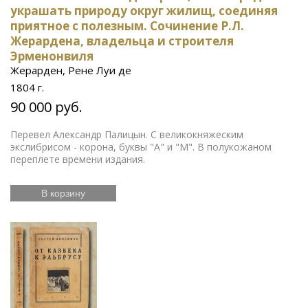
украшать природу округ жилищ, соединяя
приятное с полезным. Сочинение Р.Л.
Жерардена, владельца и строителя
Эрменонвиля
Жерарден, Рене Луи де
1804 г.
90 000 руб.
Перевел Александр Палицын. С великокняжеским
экслибрисом - корона, буквы "А" и "М". В полукожаном
переплете времени издания.
В корзину