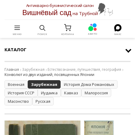
Антикварно-букинистический салон
Вишнёвый сад
на Трубной
АВИТО
МЕНЮ
ПОИСК
КОРЗИНА
МАКС
КАТАЛОГ
Главная
Зарубежная
Естествознание, путешествия, география
Конволют из двух изданий, посвященных Японии
Военная
Зарубежная
История Дома Романовых
История СССР
Иудаика
Кавказ
Малороссия
Масонство
Русская