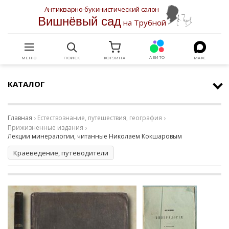
Антикварно-букинистический салон
Вишнёвый сад
на Трубной
АВИТО
МЕНЮ
ПОИСК
КОРЗИНА
МАКС
КАТАЛОГ
Главная
Естествознание, путешествия, география
Прижизненные издания
Лекции минералогии, читанные Николаем Кокшаровым
Краеведение, путеводители