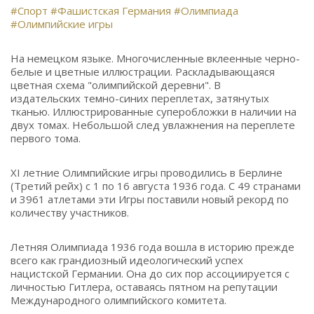
#Спорт
#Фашистская Германия
#Олимпиада
#Олимпийские игры
На немецком языке. Многочисленные вклеенные черно-
белые и цветные иллюстрации. Раскладывающаяся
цветная схема "олимпийской деревни". В
издательских темно-синих переплетах, затянутых
тканью. Иллюстрированные суперобложки в наличии на
двух томах. Небольшой след увлажнения на переплете
первого тома.
XI летние Олимпийские игры проводились в Берлине
(Третий рейх) с 1 по 16 августа 1936 года. С 49 странами
и 3961 атлетами эти Игры поставили новый рекорд по
количеству участников.
Летняя Олимпиада 1936 года вошла в историю прежде
всего как грандиозный идеологический успех
нацистской Германии. Она до сих пор ассоциируется с
личностью Гитлера, оставаясь пятном на репутации
Международного олимпийского комитета.