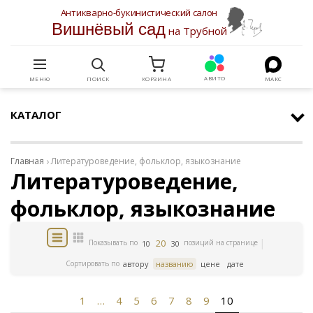
Антикварно-букинистический салон
Вишнёвый сад
на Трубной
АВИТО
МЕНЮ
ПОИСК
КОРЗИНА
МАКС
КАТАЛОГ
Главная
Литературоведение, фольклор, языкознание
Литературоведение,
фольклор, языкознание
20
Показывать по
позиций на странице
10
30
Сортировать по
автору
названию
цене
дате
1
…
4
5
6
7
8
9
10