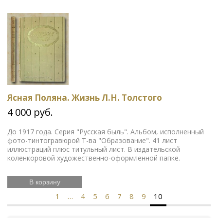
Ясная Поляна. Жизнь Л.Н. Толстого
4 000 руб.
До 1917 года. Серия "Русская быль". Альбом, исполненный
фото-тинтогравюрой Т-ва "Образование". 41 лист
иллюстраций плюс титульный лист. В издательской
коленкоровой художественно-оформленной папке.
В корзину
1
…
4
5
6
7
8
9
10