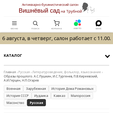
Антикварно-букинистический салон
Вишнёвый сад
на Трубной
АВИТО
МЕНЮ
ПОИСК
КОРЗИНА
МАКС
6 августа, в четверг, салон работает с 11.00.
КАТАЛОГ
Главная
Русская
Литературоведение, фольклор, языкознание
Образы прошлого. А.С.Пушкин, И.С.Тургенев, П.В.Киреевский,
А.И.Герцен, Н.П.Огарев
Военная
Зарубежная
История Дома Романовых
История СССР
Иудаика
Кавказ
Малороссия
Масонство
Русская