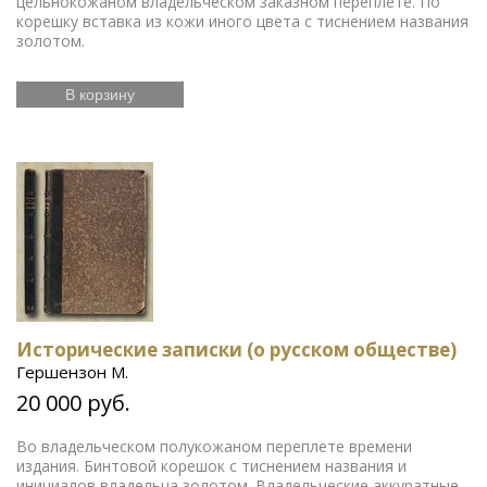
цельнокожаном владельческом заказном переплете. По
корешку вставка из кожи иного цвета с тиснением названия
золотом.
В корзину
Исторические записки (о русском обществе)
Гершензон М.
20 000 руб.
Во владельческом полукожаном переплете времени
издания. Бинтовой корешок с тиснением названия и
инициалов владельца золотом. Владельческие аккуратные