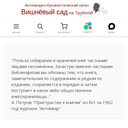
Антикварно-букинистический салон
Вишнёвый сад
на Трубной
АВИТО
МЕНЮ
ПОИСК
КОРЗИНА
МАКС
"Польза собирания и хранения книг частными
лицами несомненна. Зачастую именно частными
библиофилам мы обязаны тем, что книга,
замечательная по содержанию и редкая по
изданию, сохраняется в порядке и затем
поступает в какое либо общественное
книгохранилище..."
А. Петров "Пристрастие к книгам" из №1 за 1902
год журнала "Антиквар"