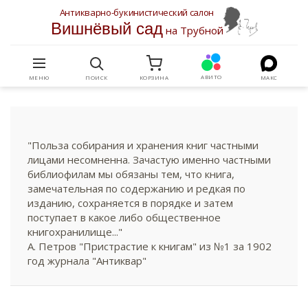
Антикварно-букинистический салон
Вишнёвый сад
на Трубной
АВИТО
МЕНЮ
ПОИСК
КОРЗИНА
МАКС
"Польза собирания и хранения книг частными
лицами несомненна. Зачастую именно частными
библиофилам мы обязаны тем, что книга,
замечательная по содержанию и редкая по
изданию, сохраняется в порядке и затем
поступает в какое либо общественное
книгохранилище..."
А. Петров "Пристрастие к книгам" из №1 за 1902
год журнала "Антиквар"