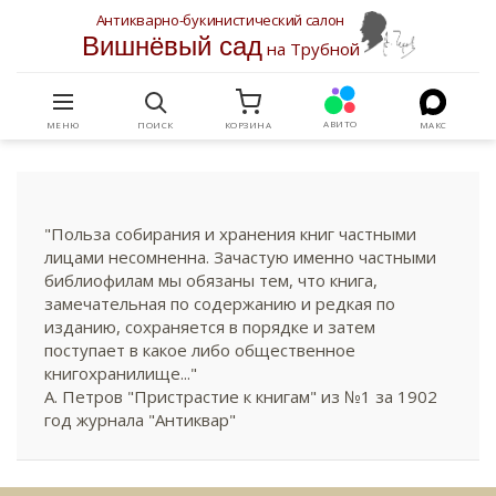
Антикварно-букинистический салон
Вишнёвый сад
на Трубной
АВИТО
МЕНЮ
ПОИСК
КОРЗИНА
МАКС
"Польза собирания и хранения книг частными
лицами несомненна. Зачастую именно частными
библиофилам мы обязаны тем, что книга,
замечательная по содержанию и редкая по
изданию, сохраняется в порядке и затем
поступает в какое либо общественное
книгохранилище..."
А. Петров "Пристрастие к книгам" из №1 за 1902
год журнала "Антиквар"