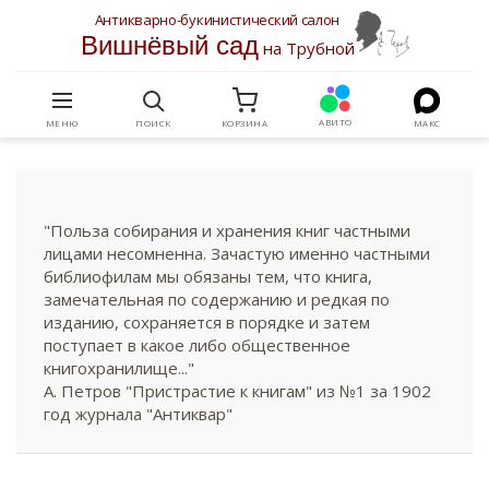
Антикварно-букинистический салон
Вишнёвый сад
на Трубной
АВИТО
МЕНЮ
ПОИСК
КОРЗИНА
МАКС
"Польза собирания и хранения книг частными
лицами несомненна. Зачастую именно частными
библиофилам мы обязаны тем, что книга,
замечательная по содержанию и редкая по
изданию, сохраняется в порядке и затем
поступает в какое либо общественное
книгохранилище..."
А. Петров "Пристрастие к книгам" из №1 за 1902
год журнала "Антиквар"