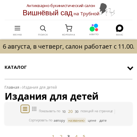
Антикварно-букинистический салон
Вишнёвый сад
на Трубной
АВИТО
МЕНЮ
ПОИСК
КОРЗИНА
МАКС
6 августа, в четверг, салон работает с 11.00.
КАТАЛОГ
Главная
Издания для детей
Издания для детей
20
Показывать по
позиций на странице
10
30
Сортировать по
автору
названию
цене
дате
1
2
3
4
5