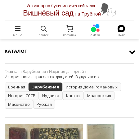
Антикварно-букинистический салон
Вишнёвый сад
на Трубной
АВИТО
МЕНЮ
ПОИСК
КОРЗИНА
МАКС
КАТАЛОГ
Главная
Зарубежная
Издания для детей
История новая в рассказах для детей. В двух частях
Военная
Зарубежная
История Дома Романовых
История СССР
Иудаика
Кавказ
Малороссия
Масонство
Русская