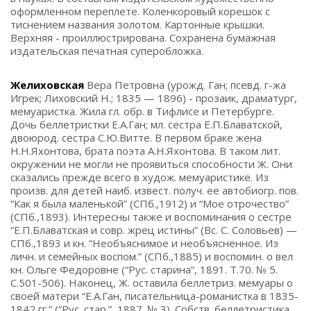
оформленном переплете. Коленкоровый корешок с
тиснением названия золотом. Картонные крышки.
Верхняя - проиллюстрирована. Сохранена бумажная
издательская печатная суперобложка.
Желиховская
Вера Петровна (урожд. Ган; псевд. г-жа
Игрек; Лиховский Н.; 1835 — 1896) - прозаик, драматург,
мемуаристка. Жила гл. обр. в Тифлисе и Петербурге.
Дочь беллетристки Е.А.Ган; мл. сестра Е.П.Блаватской,
двоюрод. сестра С.Ю.Витте. В первом браке жена
Н.Н.Яхонтова, брата поэта А.Н.Яхонтова. В таком лит.
окружении не могли не проявиться способности Ж. Они
сказались прежде всего в худож. мемуаристике. Из
произв. для детей наиб. извест. получ. ее автобиогр. пов.
“Как я была маленькой” (СПб.,1912) и “Мое отрочество”
(СПб.,1893). Интересны также и воспоминания о сестре
“Е.П.Блаватская и совр. жрец истины” (Вс. С. Соловьев) —
СПб.,1893 и кн. “Необъяснимое и необъясненное. Из
личн. и семейных воспом.” (СПб.,1885) и воспомин. о вел
кн. Ольге Федоровне (“Рус. старина”, 1891. Т.70. № 5.
С.501-506). Наконец, Ж. оставила беллетриз. мемуары о
своей матери “Е.А.Ган, писательница-романистка в 1835-
1842 гг.” (“Рус. стар.”, 1887. № 3). Собств. беллетристика