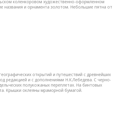
тельском коленкоровом художественно-оформленном
ие названия и орнамента золотом. Небольшие пятна от
географических открытий и путешествий с древнейших
од редакцией и с дополнениями Н.К.Лебедева. С черно-
адельческих полукожаных переплетах. На бинтовых
та. Крышки оклеяны мраморной бумагой.