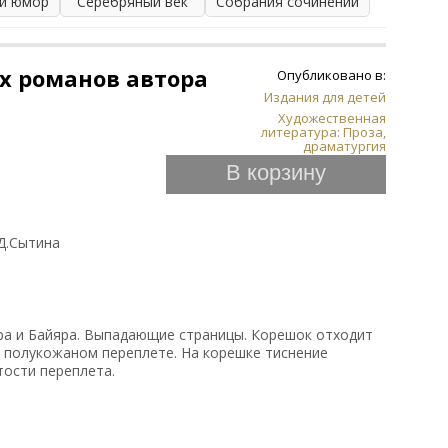
 и юмор
"Серебряный век"
Собрания сочинений
х романов автора
Опубликовано в:
Издания для детей
Художественная
литература: Проза,
драматургия
В корзину
Д.Сытина
ра и Байяра. Выпадающие страницы. Корешок отходит
м полукожаном переплете. На корешке тиснение
тости переплета.