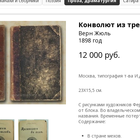
манахи и сборники
Поэзия
Проза, драматургия
Сатира
Конволют из тре
Верн Жюль
1898 год
12 000 руб.
Москва, типография т-ва И.
23Х15,5 см.
С рисунками художников Фе
от блока. Во владельческо
названия. Временные потер
Содержание:
В стране мехов.