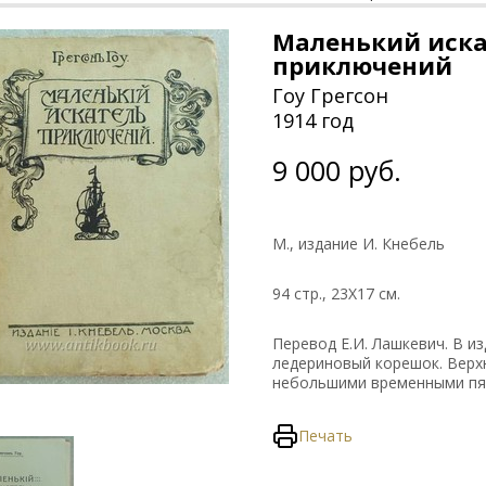
Маленький иск
приключений
Гоу Грегсон
1914 год
9 000 руб.
М., издание И. Кнебель
94 стр., 23Х17 см.
Перевод Е.И. Лашкевич. В и
ледериновый корешок. Верх
небольшими временными пя
Печать