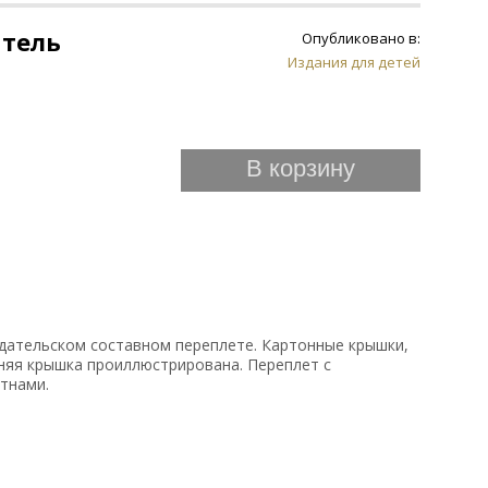
атель
Опубликовано в:
Издания для детей
В корзину
здательском составном переплете. Картонные крышки,
няя крышка проиллюстрирована. Переплет с
тнами.