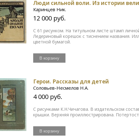
Люди сильной воли. Из истории вели
Каринцев Ник.
12 000 руб.
С 61 рисунком. На титульном листе штамп лично
Ледериновый корешок с тиснением названия. Ил
цветной бумагой.
В корзину
Герои. Рассказы для детей
Соловьев-Несмелов Н.А.
4 000 руб.
С рисунками К.Н.Чичагова. В издательском сост
крышки. Верхняя проиллюстрирована. Потертост
В корзину