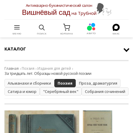
Антикварно-букинистический салон
Вишнёвый сад
на Трубной
АВИТО
МЕНЮ
ПОИСК
КОРЗИНА
МАКС
КАТАЛОГ
Главная
Поэзия
Издания для детей
За тридцать лет. Образцы новой русской поэзии
Альманахи и сборники
Поэзия
Проза, драматургия
Сатира и юмор
"Серебряный век"
Собрания сочинений