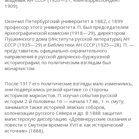
академик АН СССР (1920—31; член-корреспондент
1909).
Окончил Петербургский университет в 1882, с 1899
профессор этого университета. П. был председателем
Археографической комиссии (1918—29), директором
Пушкинского дома (Института русской литературы) АН
СССР (1925—29) и Библиотеки АН СССР (1925—28). П. —
представитель официально-охранительного
направления в русской дворянско-буржуазной
историографии; по политическим взглядам был
монархистом.
После 1917 его политические взгляды мало изменились,
они подвергались резкой критике со стороны
историков-марксистов. П. изучал события русской
истории 2-й половины 16 — начала 17 вв., т. н. смуту;
занимался также историей земских соборов,
колонизации русского Севера и др. В 1888 защитил
магистерскую диссертацию «Древнерусские сказания и
повести о Смутном времени XVII в. как исторический
источник» (1888).