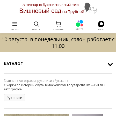
Антикварно-букинистический салон
Вишнёвый сад
на Трубной
АВИТО
МЕНЮ
ПОИСК
КОРЗИНА
МАКС
10 августа, в понедельник, салон работает с
11.00
КАТАЛОГ
Главная
Автографы, рукописи
Русская
Очерки по истории смуты в Московском государстве XVI—XVII вв. С
автографом
Рукописи