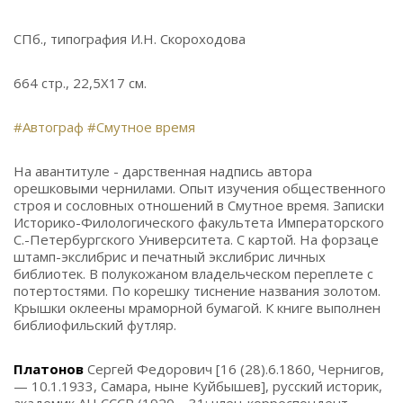
СПб., типография И.Н. Скороходова
664 стр., 22,5Х17 см.
#Автограф
#Смутное время
На авантитуле - дарственная надпись автора
орешковыми чернилами. Опыт изучения общественного
строя и сословных отношений в Смутное время. Записки
Историко-Филологического факультета Императорского
С.-Петербургского Университета. С картой. На форзаце
штамп-экслибрис и печатный экслибрис личных
библиотек. В полукожаном владельческом переплете с
потертостями. По корешку тиснение названия золотом.
Крышки оклеены мраморной бумагой. К книге выполнен
библиофильский футляр.
Платонов
Сергей Федорович [16 (28).6.1860, Чернигов,
— 10.1.1933, Самара, ныне Куйбышев], русский историк,