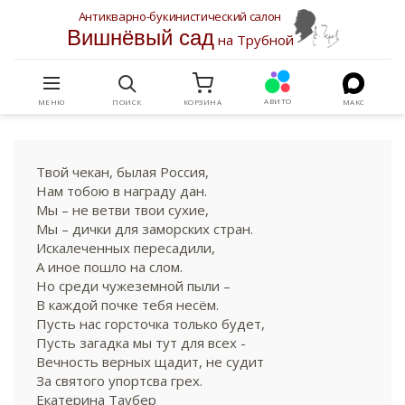
Антикварно-букинистический салон
Вишнёвый сад
на Трубной
АВИТО
МЕНЮ
ПОИСК
КОРЗИНА
МАКС
Твой чекан, былая Россия,
Нам тобою в награду дан.
Мы – не ветви твои сухие,
Мы – дички для заморских стран.
Искалеченных пересадили,
А иное пошло на слом.
Но среди чужеземной пыли –
В каждой почке тебя несём.
Пусть нас горсточка только будет,
Пусть загадка мы тут для всех -
Вечность верных щадит, не судит
За святого упортсва грех.
Екатерина Таубер