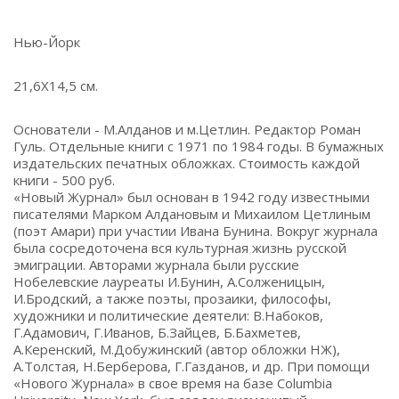
Нью-Йорк
21,6Х14,5 см.
Основатели - М.Алданов и м.Цетлин. Редактор Роман
Гуль. Отдельные книги с 1971 по 1984 годы. В бумажных
издательских печатных обложках. Стоимость каждой
книги - 500 руб.
«Новый Журнал» был основан в 1942 году известными
писателями Марком Алдановым и Михаилом Цетлиным
(поэт Амари) при участии Ивана Бунина. Вокруг журнала
была сосредоточена вся культурная жизнь русской
эмиграции. Авторами журнала были русские
Нобелевские лауреаты И.Бунин, А.Солженицын,
И.Бродский, а также поэты, прозаики, философы,
художники и политические деятели: В.Набоков,
Г.Адамович, Г.Иванов, Б.Зайцев, Б.Бахметев,
А.Керенский, М.Добужинский (автор обложки НЖ),
А.Толстая, Н.Берберова, Г.Газданов, и др. При помощи
«Нового Журнала» в свое время на базе Columbia